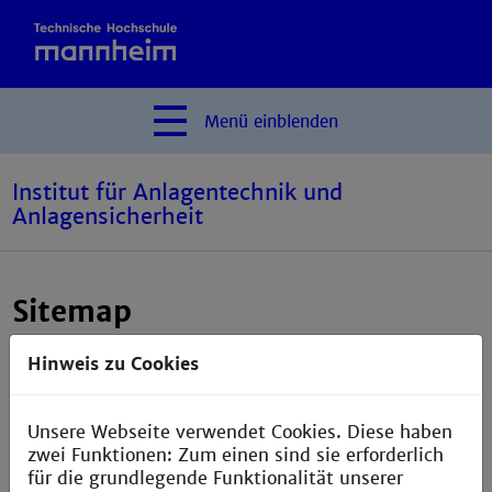
Menü
einblenden
Institut für Anlagentechnik und
Anlagensicherheit
Sitemap
Hinweis zu Cookies
Über das Institut
Ansprechpartner
Unsere Webseite verwendet Cookies. Diese haben
CAD
zwei Funktionen: Zum einen sind sie erforderlich
für die grundlegende Funktionalität unserer
Home